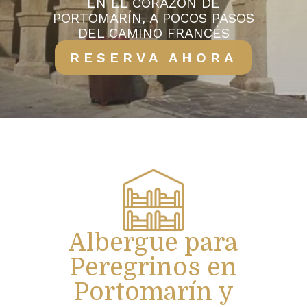
EN EL CORAZÓN DE
PORTOMARÍN, A POCOS PASOS
DEL CAMINO FRANCÉS
RESERVA AHORA
Albergue para
Peregrinos en
Portomarín y